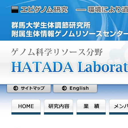
エ
群
ピ
馬
ゲ
大
ノ
学
ム
生
研
体
究
調
環
節
境
研
に
究
よ
所
り
附
遺
属
伝
生
子
体
ゲノム科学リソース分野 HATADA Laboratory
に
情
刷
報
り
ゲ
込
ノ
ま
ム
れ
リ
た“刻
ソ
印”の
ー
HOME
研究内容
業績
メンバ
解
ス
明
セ