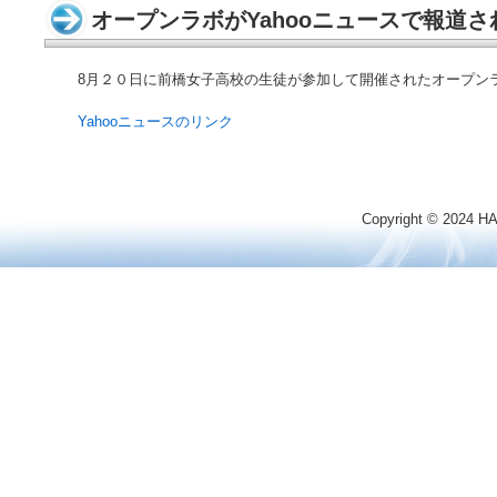
を
ン
オープンラボがYahooニュースで報道
め
タ
ざ
ー
す
8月２０日に前橋女子高校の生徒が参加して開催されたオープンラ
Yahooニュースのリンク
Copyright © 2024 HAT